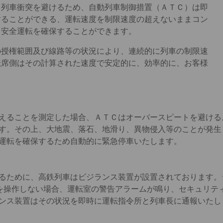
。列車衝突を避けるため、自動列車制御措置（ＡＴＣ）は即
することができる、運転速度を制限速度の超えないままコン
、安全運転を確保することができます。
の授権範囲及び線路等の状況により、連続的に列車の制限速
転席側はその計算された速度で安定的に、効率的に、お客様
えることを測定した場合、ＡＴＣはオーバースピートを避ける
す。その上、大地震、落石、地滑り、異物侵入等のことが発生
運転を確保するため自動的に緊急停車いたします。
るために、高鉄列車はビジランス装置が設置されております。シ
置を操作しない場合、運転室の警告アラームが鳴り、セキュリテ
ンス装置はその状況を即時に運転指令所と列車長に通報いたし