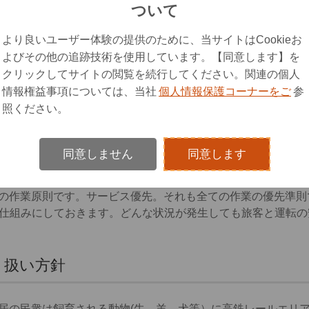
して、地震警報のレベルを設定し、対策本部と運転指令所は実
ついて
し、安全確認後、一部の列車運行が再開されるが、制限速度で
より良いユーザー体験の提供のために、当サイトはCookieお
よびその他の追跡技術を使用しています。【同意します】を
クリックしてサイトの閲覧を続行してください。関連の個人
装置です。運転指令所に強風、豪雨及び洪水等の警報情報を送
情報権益事項については、当社
個人情報保護コーナーをご
参
制限調整を行います。
照ください。
異物侵入の観測を含みます。高鉄レールの地域で地滑り、落石
同意しません
同意します
車に自動的に警報を送信し、対策作動も行います。
の作業原則です。サービス優先。それも全ての作業の優先準則
整体的に仕組みにしておきます。どんな状況が発生しても旅客と運転
り扱い方針
居の民衆は飼育される動物(牛、羊、犬等）に高鉄レールエリ