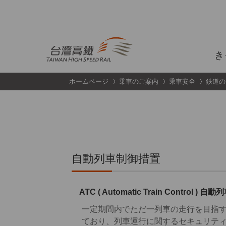
跳到主要內容
き
ホームページ
乗車のご案内
乘車安全
鉄道の
自動列車制御措置
ATC ( Automatic Train Control
一定期間内でただ一列車の走行を目指
ており、列車運行に関するセキュリテ