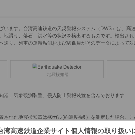
ざいます。台湾高速鉄道の天災警報システム（DWS）は、高
、地滑り、落石、洪水等の状況を検出するものです。検出され
へ送り、列車の運転席側および駅係員がそのデータによって対
地震検知器
知器、気象観測装置、侵入防止警報装置を含んでおります
置された地震検知器は40ガル(約震度4級）を測定した場合、
ます。
台湾高速鉄道企業サイト個人情報の取り扱い