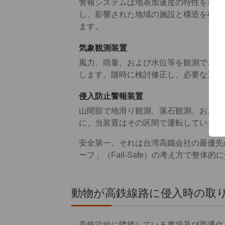
警報システムは地表加速度の特性を利用
し、影響された地域の施設と構造を検査
ます。
気象観測装置
風力、雨量、および水位等を観測できる
します。随時に検討修正し、必要な速度
侵入防止警報装置
山間部で地滑り観測、落石観測、および
に、当装置はその区間で運転している列
安全第一。それは台湾高鐵会社の最優先
ーフ」（Fail-Safe）の考え方で
動物が高鉄線路に侵入時の取
高鉄沿線に隣接している農場及び普通住