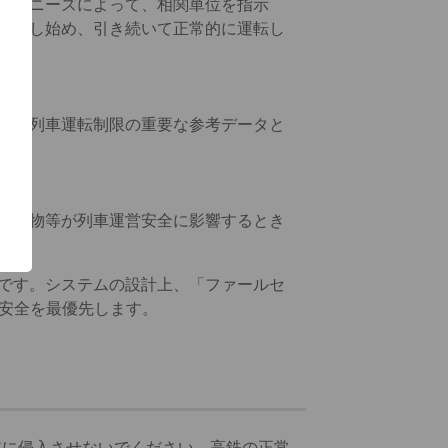
際のニーズによって、相関単位を指示
運転し始め、引き続いて正常的に運転し
り、列車運転制限の重要な参考データと
、異物等が列車運営安全に影響するとき
です。システムの設計上、「ファールセ
の安全を最優先します。
アに侵入させないでください。高鉄の正常