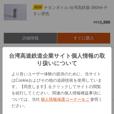
チタンボトル-台湾高鉄版-360ml-チ
NEW
タン原色
1,880
NT$
詳細情報
すぐに購入
台湾高速鉄道企業サイト個人情報の取
台湾高鉄N700ST ミニトレイン(4両
NEW
り扱いについて
編成)
より良いユーザー体験の提供のために、当サイト
420
NT$
はCookieおよびその他の追跡技術を使用していま
す。【同意します】をクリックしてサイトの閲覧
詳細情報
すぐに購入
を続行してください。関連の個人情報権益事項に
ついては、当社
個人情報保護コーナーをご
参照く
ださい。
台湾高鉄N700ST プルバックカー
NEW