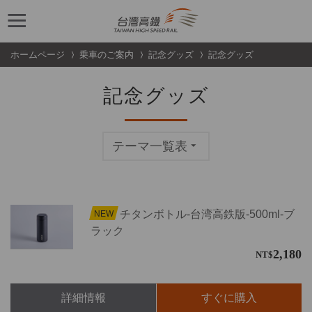
跳到主要內容
ホームページ
乗車のご案内
記念グッズ
記念グッズ
記念グッズ
テーマ一覧表
チタンボトル-台湾高鉄版-500ml-ブ
NEW
ラック
2,180
NT$
詳細情報
すぐに購入