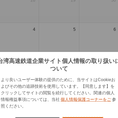
28
29
30
4
5
6
11
12
13
台湾高速鉄道企業サイト個人情報の取り扱い
ついて
より良いユーザー体験の提供のために、当サイトはCookieお
よびその他の追跡技術を使用しています。【同意します】を
18
19
20
クリックしてサイトの閲覧を続行してください。関連の個人
情報権益事項については、当社
個人情報保護コーナーをご
参
照ください。
25
26
27