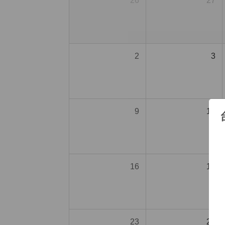
26
27
2
3
9
10
16
17
23
24