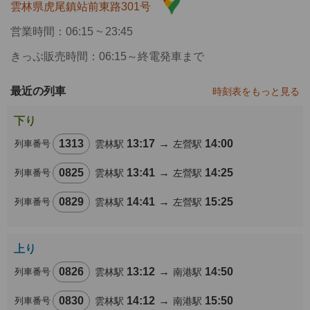
雲林県虎尾鎮站前東路301号
営業時間：06:15 ~ 23:45
きっぷ販売時間：06:15～終電発車まで
最近の列車
時刻表をもっと見る
下り
1313
13:17
→
14:00
列車番号
雲林駅
左營駅
0825
13:41
→
14:25
列車番号
雲林駅
左營駅
0829
14:41
→
15:25
列車番号
雲林駅
左營駅
上り
0826
13:12
→
14:50
列車番号
雲林駅
南港駅
0830
14:12
→
15:50
列車番号
雲林駅
南港駅