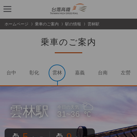
跳到主要內容
ホームページ
乗車のご案内
駅の情報
雲林駅
乗車のご案内
台中
彰化
雲林
嘉義
台南
左營
雲林駅
今日の天気
31~36
5
9