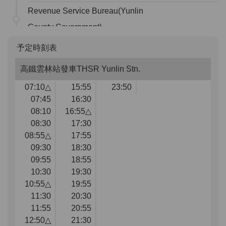
Revenue Service Bureau(Yunlin
County Government)
National Yunlin University of
予定時刻表
Science and Technolo
高鐵雲林站發車THSR Yunlin Stn.
07:10△
15:55
23:50
07:45
16:30
08:10
16:55△
08:30
17:30
08:55△
17:55
09:30
18:30
09:55
18:55
10:30
19:30
10:55△
19:55
11:30
20:30
11:55
20:55
12:50△
21:30