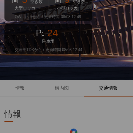
空き数
空き数
大型ロッカー
小型ロッカー
OWLockerから / 更新時間 08/08 12:49
24
P
1
駐車場
交通部TDXから / 更新時間 08/08 12:44
情報
構内図
交通情報
情報