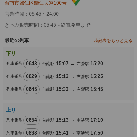
台南市歸仁区歸仁大道100号
営業時間：05:45 ~ 24:00
きっぷ販売時間：05:45～終電発車まで
最近の列車
時刻表をもっと見る
下り
0643
15:07
→
15:20
列車番号
台南駅
左營駅
0829
15:13
→
15:25
列車番号
台南駅
左營駅
0645
15:33
→
15:45
列車番号
台南駅
左營駅
上り
0654
15:13
→
17:10
列車番号
台南駅
南港駅
0838
15:41
→
17:50
列車番号
台南駅
南港駅