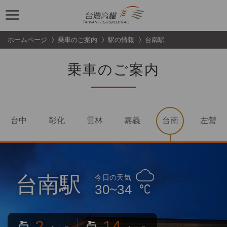
跳到主要內容
ホームページ
乗車のご案内
駅の情報
台南駅
乗車のご案内
台中
彰化
雲林
嘉義
台南
左營
台南駅
今日の天気
30~34
2
14