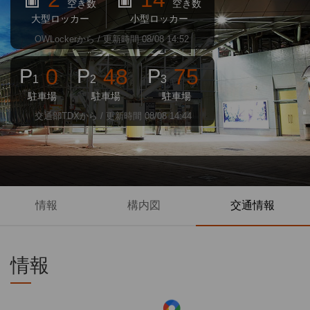
空き数
空き数
大型ロッカー
小型ロッカー
OWLockerから / 更新時間 08/08 14:52
0
48
75
P
P
P
1
2
3
駐車場
駐車場
駐車場
交通部TDXから / 更新時間 08/08 14:44
情報
構内図
交通情報
情報