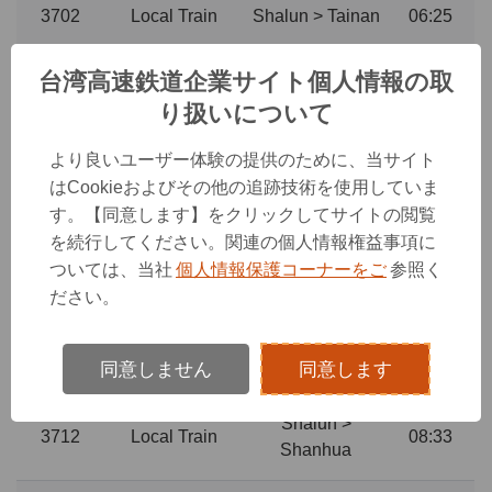
3702
Local Train
Shalun > Tainan
06:25
Shalun >
台湾高速鉄道企業サイト個人情報の取
3802
Fast Local Train
06:45
Shanhua
り扱いについて
より良いユーザー体験の提供のために、当サイト
Shalun >
3704
Local Train
07:15
はCookieおよびその他の追跡技術を使用していま
Shanhua
す。【同意します】をクリックしてサイトの閲覧
を続行してください。関連の個人情報権益事項に
Shalun >
3706
Local Train
07:33
ついては、当社
個人情報保護コーナーをご
参照く
Shanhua
ださい。
Shalun >
3708
Local Train
08:13
Shanhua
同意しません
同意します
Shalun >
3712
Local Train
08:33
Shanhua