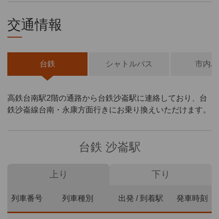
交通情報
台鉄
シャトルバス
市内バ
高鉄台南駅2階の通路から台鉄沙崙駅に連絡しており、台
鉄沙崙線台南・永康方面行きにお乗り換えいただけます。
台鉄 沙崙駅
上り
下り
列車番号
列車種別
出発 / 到着駅
発車時刻